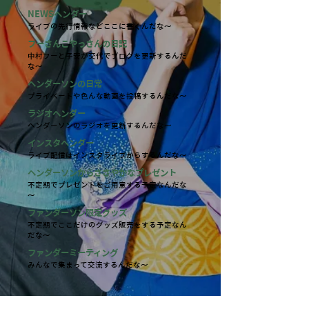
NEWSヘンダー
ライブの先行情報などここに書くんだな〜
フーさんこやっさんの日記
中村フーと子安が交代でブログを更新するんだ
な～
ヘンダーソンの日常
プライベートや色んな動画を投稿するんだな～
ラジオヘンダー
ヘンダーソンのラジオを更新するんだな～
インスタヘンダー
ライブ配信はインスタライブからするんだな〜
ヘンダーソンからささやかなプレゼント
不定期でプレゼントをご用意する予定なんだな
～
ファンダーソン限定グッズ
不定期でここだけのグッズ販売をする予定なん
だな～
ファンダーミーティング
みんなで集まって交流するんだな～
￥50
0
月額プラン
(
税込)